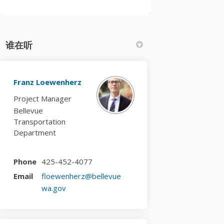
谁在听
Franz Loewenherz
Project Manager
Bellevue
Transportation
Department
Phone
425-452-4077
Email
floewenherz@bellevue
(External link)
wa.gov