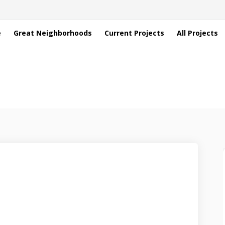
e
Great Neighborhoods
Current Projects
All Projects
 on Facebook
安全审核 on Linkedin
 道路安全审核 link
核 on X (formerly Twitter)