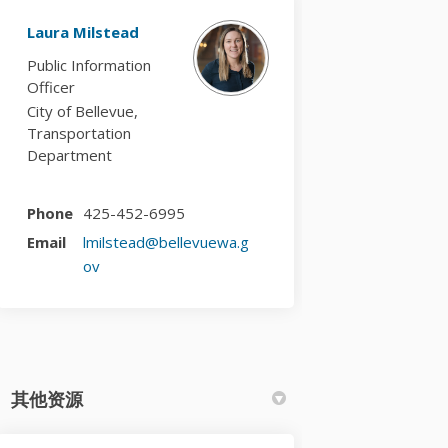
Laura Milstead
Public Information
Officer
City of Bellevue,
Transportation
Department
Phone
425-452-6995
Email
lmilstead@bellevuewa.g
(External link)
ov
其他资源