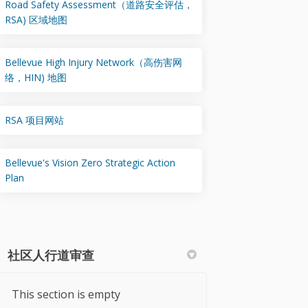
Road Safety Assessment（道路安全评估，
(External link)
RSA) 区域地图
Bellevue High Injury Network（高伤害网
(External link)
络，HIN) 地图
(External link)
RSA 项目网站
Bellevue's Vision Zero Strategic Action
(External link)
Plan
社区人行道审查
This section is empty